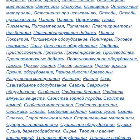
материалов
,
Огнеупоры
,
Опалубка
,
Освещение
,
Отделочные
материалы
,
Отклонения при испытаниях
,
Отходы
,
Отходы
производства
,
Панели
,
Паркет
,
Перемычки
,
Песок
,
Пигменты
,
Пиломатериал
,
Питатели
,
Пластификаторы
для бетона
,
Пластифицирующие добавки
,
Плиты
,
Покрытия
,
Полимерное оборудование
,
Полимеры
,
Половое
покрытие
,
Полы
,
Прессовое оборудование
,
Приборы
,
Приспособления
,
Прогоны
,
Проектирование
,
Производства
,
Противоморозные добавки
,
Противопожарное оборудование
,
Прочие
,
Прочие, бетон
,
Прочие, замазки
,
Прочие, краски
,
Прочие, оборудование
,
Разновидности древесины
,
Разрушения материалов
,
Раствор
,
Ригеля
,
Сваи
,
Сваизабивное оборудование
,
Сварка
,
Сварочное
оборудование
,
Свойства
,
Свойства бетона
,
Свойства
вяжущих веществ
,
Свойства горной породы
,
Свойства
камней
,
Свойства материалов
,
Свойства цемента
,
Сейсмика
,
Склады
,
Скобяные изделия
,
Смеси сухие
,
Смолы
,
Стекло
,
Строительная химия
,
Строительные материалы
,
Суперпластификаторы
,
Сушильное оборудование
,
Сушка
,
Сушка, деревообработка
,
Сырье
,
Теория и расчет
конструкций
,
Тепловое оборудование
,
Тепловые свойства