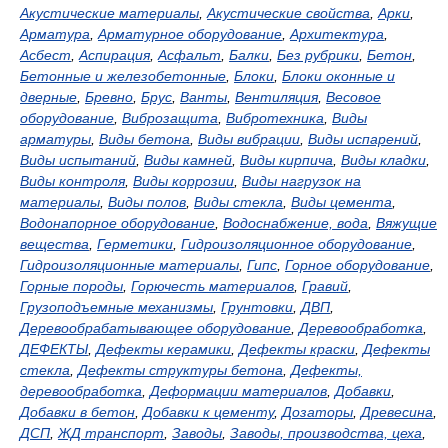
Акустические материалы
,
Акустические свойства
,
Арки
,
Арматура
,
Арматурное оборудование
,
Архитектура
,
Асбест
,
Аспирация
,
Асфальт
,
Балки
,
Без рубрики
,
Бетон
,
Бетонные и железобетонные
,
Блоки
,
Блоки оконные и
дверные
,
Бревно
,
Брус
,
Ванты
,
Вентиляция
,
Весовое
оборудование
,
Виброзащита
,
Вибротехника
,
Виды
арматуры
,
Виды бетона
,
Виды вибрации
,
Виды испарений
,
Виды испытаний
,
Виды камней
,
Виды кирпича
,
Виды кладки
,
Виды контроля
,
Виды коррозии
,
Виды нагрузок на
материалы
,
Виды полов
,
Виды стекла
,
Виды цемента
,
Водонапорное оборудование
,
Водоснабжение, вода
,
Вяжущие
вещества
,
Герметики
,
Гидроизоляционное оборудование
,
Гидроизоляционные материалы
,
Гипс
,
Горное оборудование
,
Горные породы
,
Горючесть материалов
,
Гравий
,
Грузоподъемные механизмы
,
Грунтовки
,
ДВП
,
Деревообрабатывающее оборудование
,
Деревообработка
,
ДЕФЕКТЫ
,
Дефекты керамики
,
Дефекты краски
,
Дефекты
стекла
,
Дефекты структуры бетона
,
Дефекты,
деревообработка
,
Деформации материалов
,
Добавки
,
Добавки в бетон
,
Добавки к цементу
,
Дозаторы
,
Древесина
,
ДСП
,
ЖД транспорт
,
Заводы
,
Заводы, производства, цеха
,