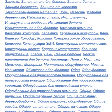
Замазки
,
Заполнители для бетона
,
Защита бетона
,
Защита древесины
,
Защита от коррозии
,
Звукопоглащающий материал
,
Золы
,
Известь
,
Изделия
деревянные
,
Изделия из стекла
,
Инструменты
,
Инструменты геодезия
,
Испытания бетона
,
Испытательное оборудование
,
Качество цемента
,
Качество, контроль
,
Керамика
,
Керамика и огнеупоры
,
Клеи
,
Клинкер
,
Колодцы
,
Колонны
,
Компрессорное оборудование
,
Конвеера
,
Конструкции ЖБИ
,
Конструкции металлические
,
Конструкции прочие
,
Коррозия материалов
,
Крановое
оборудование
,
Краски
,
Лаки
,
Легкие бетоны
,
Легкие
наполнители для бетона
,
Лестницы
,
Лотки
,
Мастики
,
Мельницы
,
Минералы
,
Монтажное оборудование
,
Мосты
,
Напыления
,
Обжиговое оборудование
,
Обои
,
Оборудование
,
Оборудование для производства бетона
,
Оборудование для
производства вяжущие
,
Оборудование для производства
керамики
,
Оборудование для производства стекла
,
Оборудование для производства цемента
,
Общие
,
Общие
термины
,
Общие термины, бетон
,
Общие термины,
деревообработка
,
Общие термины, оборудование
,
Общие,
заводы
,
Общие, заполнители
,
Общие, качество
,
Общие,
коррозия
,
Общие, краски
,
Общие, стекло
,
Огнезащита