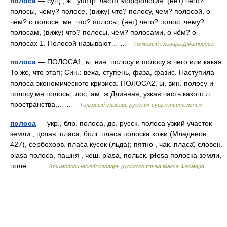
полоса
— сущ., ж., употр. часто Морфология: (нет) чего?
полосы, чему? полосе, (вижу) что? полосу, чем? полосой, о
чём? о полосе; мн. что? полосы, (нет) чего? полос, чему?
полосам, (вижу) что? полосы, чем? полосами, о чём? о
полосах 1. Полосой называют… …
Толковый словарь Дмитриева
полоса
— ПОЛОСА1, ы, вин. полосу и полосу,ж чего или какая.
То же, что этап; Син.: веха, ступень, фаза, фазис. Наступила
полоса экономического кризиса. ПОЛОСА2, ы, вин. полосу и
полосу,мн полосы, лос, ам, ж Длинная, узкая часть какого л.
пространства,… …
Толковый словарь русских существительных
полоса
— укр., блр. полоса, др. русск. полоса узкий участок
земли , цслав. пласа, болг. пласа полоска кожи (Младенов
427), сербохорв. пла̏са кусок (льда); пятно , чак. пласа̏, словен.
plasa полоса, пашня , чеш. рlаsа, польск. рɫоsа полоска земли,
поле… …
Этимологический словарь русского языка Макса Фасмера