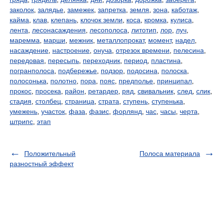
заколок
,
залядье
,
замежек
,
запретка
,
земля
,
зона
,
каботаж
,
кайма
,
клав
,
клепань
,
клочок земли
,
коса
,
кромка
,
кулиса
,
лента
,
лесонасаждения
,
лесополоса
,
литотип
,
лор
,
луч
,
маремма
,
марши
,
межник
,
металлопрокат
,
момент
,
надел
,
насаждение
,
настроение
,
онуча
,
отрезок времени
,
пелесина
,
передовая
,
пересыпь
,
переходник
,
период
,
пластина
,
погранполоса
,
подбережье
,
подзор
,
подосина
,
полоска
,
полосонька
,
полотно
,
пора
,
пояс
,
предполье
,
принципал
,
прокос
,
просека
,
район
,
ретардер
,
ряд
,
свивальник
,
след
,
слик
,
стадия
,
столбец
,
страница
,
страта
,
ступень
,
ступенька
,
умежень
,
участок
,
фаза
,
фазис
,
форлянд
,
час
,
часы
,
черта
,
штрипс
,
этап
Положительный
Полоса материала
разностный эффект