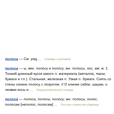
полоса
— См. ряд …
Словарь синонимов
полоса
— ы, вин. полосу и полосу; мн. полосы, лос, ам; ж. 1.
Тонкий длинный кусок какого л. материала (металла, ткани,
бумаги и т.п.). Стальная, железная п. Узкая п. бумаги. Снять со
стены синюю полосу с лозунгом. // О клинке сабли, шашки, о
лезвии косы и …
Энциклопедический словарь
полоса́
— полоса, полосы, полосу; мн. полосы, полос,
полосам [неполос, полосам] …
Русское словесное ударение