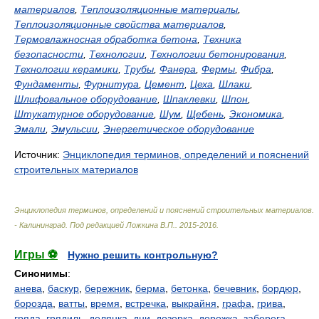
материалов
,
Теплоизоляционные материалы
,
Теплоизоляционные свойства материалов
,
Термовлажносная обработка бетона
,
Техника
безопасности
,
Технологии
,
Технологии бетонирования
,
Технологии керамики
,
Трубы
,
Фанера
,
Фермы
,
Фибра
,
Фундаменты
,
Фурнитура
,
Цемент
,
Цеха
,
Шлаки
,
Шлифовальное оборудование
,
Шпаклевки
,
Шпон
,
Штукатурное оборудование
,
Шум
,
Щебень
,
Экономика
,
Эмали
,
Эмульсии
,
Энергетическое оборудование
Источник:
Энциклопедия терминов, определений и пояснений
строительных материалов
Энциклопедия терминов, определений и пояснений строительных материалов.
- Калининград
.
Под редакцией Ложкина В.П.
.
2015-2016
.
Игры ⚽
Нужно решить контрольную?
Синонимы
:
анева
,
баскур
,
бережник
,
берма
,
бетонка
,
бечевник
,
бордюр
,
борозда
,
ватты
,
время
,
встречка
,
выкрайня
,
графа
,
грива
,
гряда
,
грядиль
,
делянка
,
дни
,
дозорка
,
дорожка
,
заберега
,